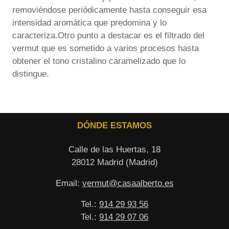
removiéndose periódicamente hasta conseguir esa
intensidad aromática que predomina y lo
caracteriza.Otro punto a destacar es el filtrado del
vermut que es sometido a varios procesos hasta
obtener el tono cristalino caramelizado que lo
distingue.
DÓNDE ESTAMOS
Calle de las Huertas, 18
28012 Madrid (Madrid)
Email:
vermut@casaalberto.es
Tel.:
914 29 93 56
Tel.:
914 29 07 06