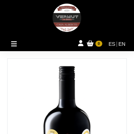
ES
EN
0