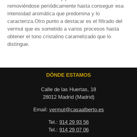
removiéndose periódicamente hasta conseguir esa
intensidad aromática que predomina y lo
caracteriza.Otro punto a destacar es el filtrado del
vermut que es sometido a varios procesos hasta
obtener el tono cristalino caramelizado que lo
distingue.
DÓNDE ESTAMOS
Calle de las Huertas, 18
28012 Madrid (Madrid)
Email:
vermut@casaalberto.es
Tel.:
914 29 93 56
Tel.:
914 29 07 06