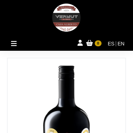
ES
EN
0