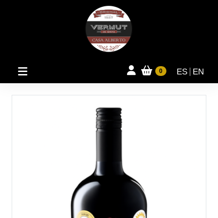
ES
EN
0